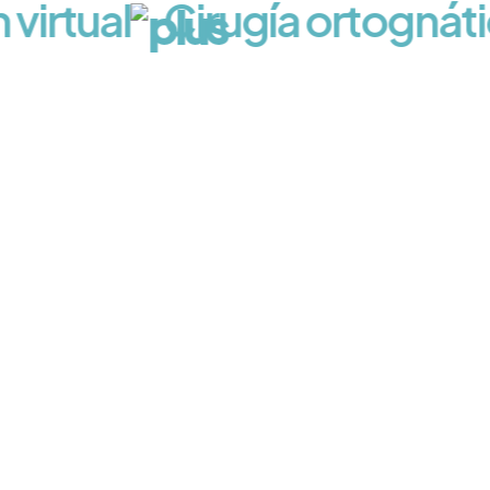
irtual
Cirugía ortognátic